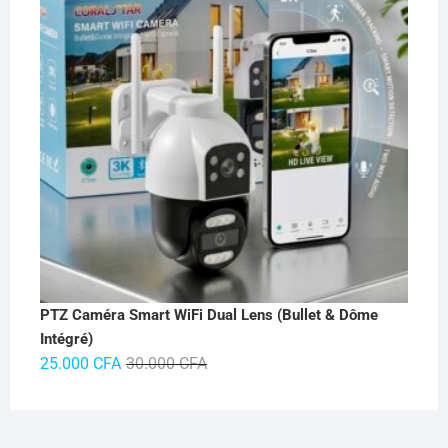
PTZ Caméra Smart WiFi Dual Lens (Bullet & Dôme
Intégré)
Le
Le
25.000
CFA
30.000
CFA
prix
prix
initial
actuel
était :
est :