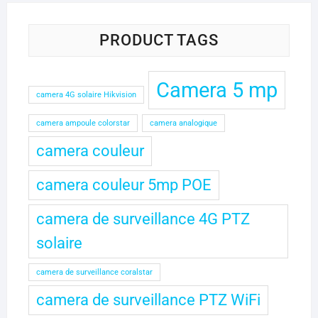
30.000 CFA.
25.000 CFA.
PRODUCT TAGS
Camera 5 mp
camera 4G solaire Hikvision
camera ampoule colorstar
camera analogique
camera couleur
camera couleur 5mp POE
camera de surveillance 4G PTZ
solaire
camera de surveillance coralstar
camera de surveillance PTZ WiFi