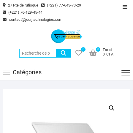
Skip
27 Rte de rufisque
(+221) 77-643-73-29
Top
to
(+221) 76-129-45-44
Men
content
contact@jourjtechnologies.com
0
0
Total
Recherche
0 CFA
pour :
Catégories