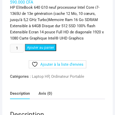
590.000
CFA
HP EliteBook 640 G10 neuf processeur Intel Core i7-
1365U de 13e génération (cache 12 Mo, 10 cœurs,
jusqu’à 5,2 GHz Turbo)Memoire Ram 16 Go SDRAM
Extensible à 64GB Disque dur 512 SSD 100% flash
Extensible Ecran 14 pouce Full HD de diagonale 1920 x
1080 Carte Graphique Intel®️ UHD Graphics
quantité
Ajouter au panier
de
HP
Ajouter à la liste d’envies
Elitebook
640
Catégories :
Laptop HP
,
Ordinateur Portable
G10
core
i7
Description
Avis (0)
13e
gen
Description