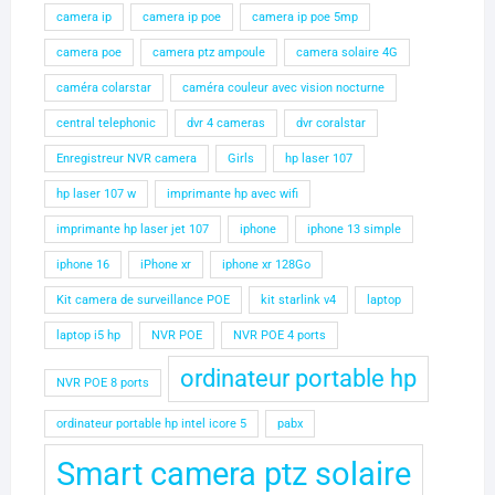
camera ip
camera ip poe
camera ip poe 5mp
camera poe
camera ptz ampoule
camera solaire 4G
caméra colarstar
caméra couleur avec vision nocturne
central telephonic
dvr 4 cameras
dvr coralstar
Enregistreur NVR camera
Girls
hp laser 107
hp laser 107 w
imprimante hp avec wifi
imprimante hp laser jet 107
iphone
iphone 13 simple
iphone 16
iPhone xr
iphone xr 128Go
Kit camera de surveillance POE
kit starlink v4
laptop
laptop i5 hp
NVR POE
NVR POE 4 ports
ordinateur portable hp
NVR POE 8 ports
ordinateur portable hp intel icore 5
pabx
Smart camera ptz solaire