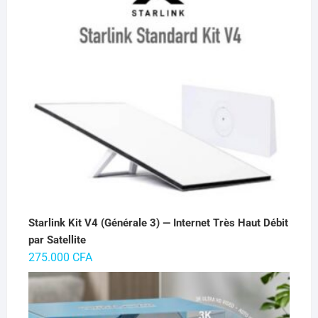
65.000 CFA.
55.000 CFA.
Starlink Kit V4 (Générale 3) — Internet Très Haut Débit
par Satellite
275.000
CFA