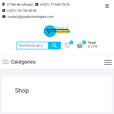
Skip
27 Rte de rufisque
(+221) 77-643-73-29
Top
to
(+221) 76-129-45-44
Men
content
contact@jourjtechnologies.com
0
0
Total
Recherche
0 CFA
pour :
Catégories
Shop