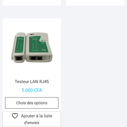
Testeur LAN RJ45
5.000
CFA
Ce
Choix des options
produit
a
Ajouter à la liste
plusieurs
d’envies
variations.