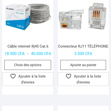
choisies
ch
sur
su
la
la
page
pa
du
du
produit
pr
Câble internet Rj45 Cat.6
Connecteur RJ11 TÉLÉPHONE
Plage
18.500
CFA
40.000
CFA
3.500
CFA
–
de
Ce
Choix des options
Ajouter au panier
prix :
produit
18.500 CFA
a
Ajouter à la liste
Ajouter à la liste
à
plusieurs
d’envies
d’envies
40.000 CFA
variations.
Les
options
peuvent
être