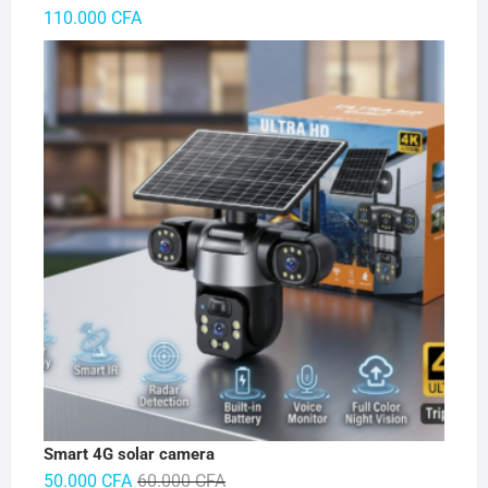
110.000
CFA
Smart 4G solar camera
Le
Le
50.000
CFA
60.000
CFA