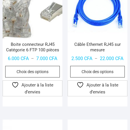
Boite connecteur RJ45
Câble Ethernet RJ45 sur
Catégorie 6 FTP 100 pièces
mesure
Plage
Pla
6.000
CFA
7.000
CFA
2.500
CFA
22.000
CFA
–
–
de
de
Ce
Ce
Choix des options
Choix des options
prix :
prix
produit
pr
6.000 CFA
2.5
a
a
Ajouter à la liste
Ajouter à la liste
à
à
plusieurs
pl
d’envies
d’envies
7.000 CFA
22.
variations.
var
Les
Le
options
op
peuvent
pe
être
êt