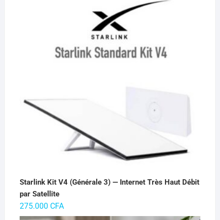
initial
actuel
était :
est :
65.000 CFA.
55.000 CFA.
Starlink Kit V4 (Générale 3) — Internet Très Haut Débit
par Satellite
275.000
CFA