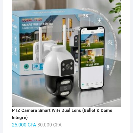
PTZ Caméra Smart WiFi Dual Lens (Bullet & Dôme
Intégré)
Le
Le
25.000
CFA
30.000
CFA
prix
prix