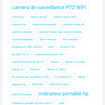
camera de surveillance PTZ WiFi
camera ip
camera ip poe
camera ip poe 5mp
camera poe
camera ptz ampoule
camera solaire 4G
caméra colarstar
caméra couleur avec vision nocturne
central telephonic
dvr 4 cameras
dvr coralstar
Enregistreur NVR camera
Girls
hp laser 107
hp laser 107 w
imprimante hp avec wifi
imprimante hp laser jet 107
iphone
iphone 13 simple
iphone 16
iPhone xr
iphone xr 128Go
Kit camera de surveillance POE
kit starlink v4
laptop
laptop i5 hp
NVR POE
NVR POE 4 ports
ordinateur portable hp
NVR POE 8 ports
ordinateur portable hp intel icore 5
pabx