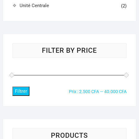
Unité Centrale
(2)
FILTER BY PRICE
Filtrer
Prix
Prix
Prix :
2.500 CFA
—
40.000 CFA
min
max
PRODUCTS