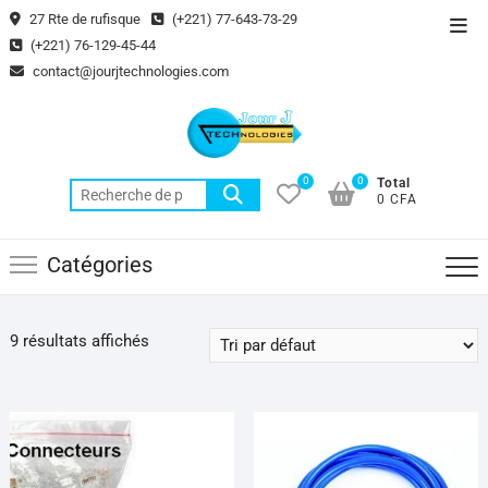
Skip
27 Rte de rufisque
(+221) 77-643-73-29
Top
to
(+221) 76-129-45-44
Men
content
contact@jourjtechnologies.com
0
0
Total
Recherche
0 CFA
pour :
Catégories
9 résultats affichés