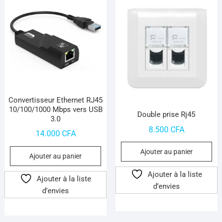
choisies
sur
la
page
du
produit
Convertisseur Ethernet RJ45
10/100/1000 Mbps vers USB
Double prise Rj45
3.0
8.500
CFA
14.000
CFA
Ajouter au panier
Ajouter au panier
Ajouter à la liste
Ajouter à la liste
d’envies
d’envies