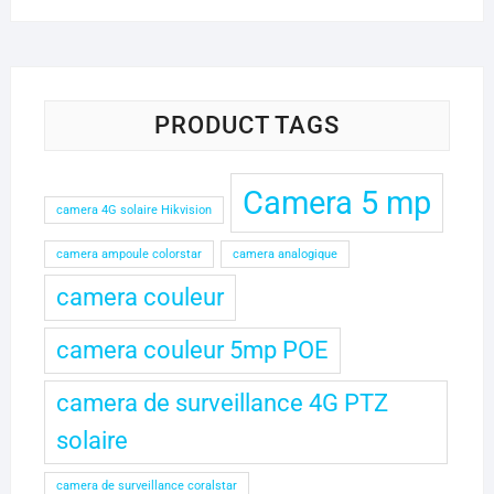
initial
actuel
était :
est :
30.000 CFA.
25.000 CFA.
PRODUCT TAGS
Camera 5 mp
camera 4G solaire Hikvision
camera ampoule colorstar
camera analogique
camera couleur
camera couleur 5mp POE
camera de surveillance 4G PTZ
solaire
camera de surveillance coralstar