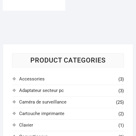
Les
options
peuvent
être
choisies
sur
la
page
PRODUCT CATEGORIES
du
produit
Accessories
(3)
Adaptateur secteur pc
(3)
Caméra de surveillance
(25)
Cartouche imprimante
(2)
Clavier
(1)