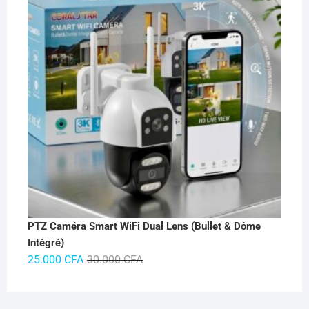
PTZ Caméra Smart WiFi Dual Lens (Bullet & Dôme
Intégré)
Le
Le
25.000
CFA
30.000
CFA
prix
prix
initial
actuel
était :
est :