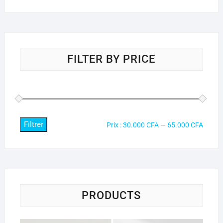
FILTER BY PRICE
Filtrer
Prix
Prix
Prix :
30.000 CFA
—
65.000 CFA
min
max
PRODUCTS