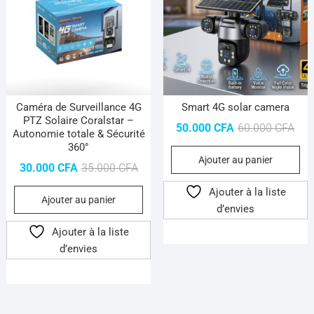
Caméra de Surveillance 4G
Smart 4G solar camera
PTZ Solaire Coralstar –
Le
Le
50.000
CFA
60.000
CFA
Autonomie totale & Sécurité
prix
prix
360°
Ajouter au panier
initi
actu
Le
Le
30.000
CFA
35.000
CFA
était
est 
prix
prix
Ajouter à la liste
60.
50.
Ajouter au panier
initial
actuel
d’envies
était :
est :
Ajouter à la liste
35.000 CFA.
30.000 CFA.
d’envies