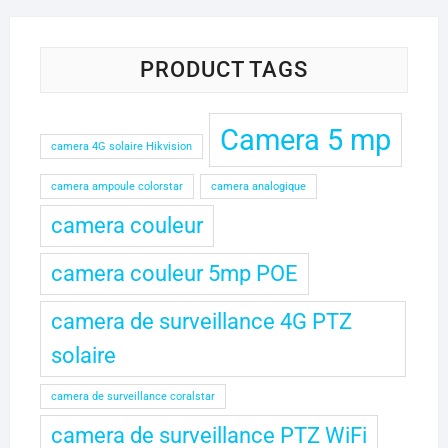
30.000 CFA.
25.000 CFA.
PRODUCT TAGS
Camera 5 mp
camera 4G solaire Hikvision
camera ampoule colorstar
camera analogique
camera couleur
camera couleur 5mp POE
camera de surveillance 4G PTZ
solaire
camera de surveillance coralstar
camera de surveillance PTZ WiFi