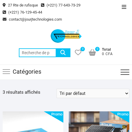
Skip
27 Rte de rufisque
(+221) 77-643-73-29
Top
to
(+221) 76-129-45-44
Men
content
contact@jourjtechnologies.com
0
0
Total
Recherche
0 CFA
pour :
Catégories
3 résultats affichés
Promo !
Promo !