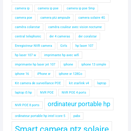
camera ip
camera ip poe
camera ip poe 5mp
camera poe
camera ptz ampoule
camera solaire 4G
caméra colarstar
caméra couleur avec vision nocturne
central telephonic
dvr 4 cameras
dvr coralstar
Enregistreur NVR camera
Girls
hp laser 107
hp laser 107 w
imprimante hp avec wifi
imprimante hp laser jet 107
iphone
iphone 13 simple
iphone 16
iPhone xr
iphone xr 128Go
Kit camera de surveillance POE
kit starlink v4
laptop
laptop i5 hp
NVR POE
NVR POE 4 ports
ordinateur portable hp
NVR POE 8 ports
ordinateur portable hp intel icore 5
pabx
Smart camera ptz solaire