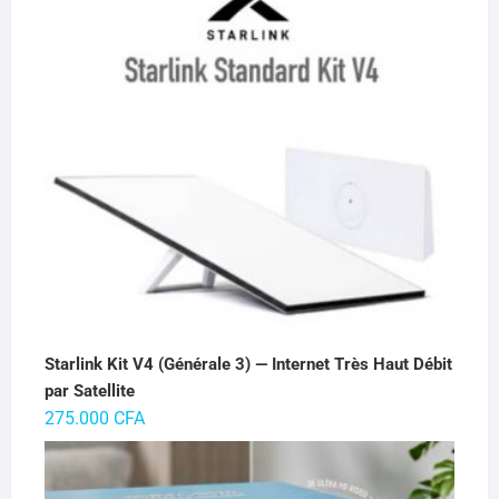
65.000 CFA.
55.000 CFA.
Starlink Kit V4 (Générale 3) — Internet Très Haut Débit
par Satellite
275.000
CFA