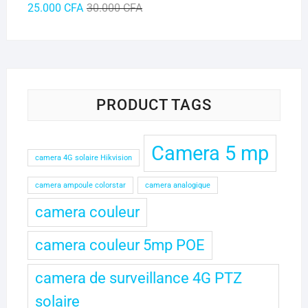
Le
Le
25.000
CFA
30.000
CFA
prix
prix
initial
actuel
était :
est :
30.000 CFA.
25.000 CFA.
PRODUCT TAGS
Camera 5 mp
camera 4G solaire Hikvision
camera ampoule colorstar
camera analogique
camera couleur
camera couleur 5mp POE
camera de surveillance 4G PTZ
solaire