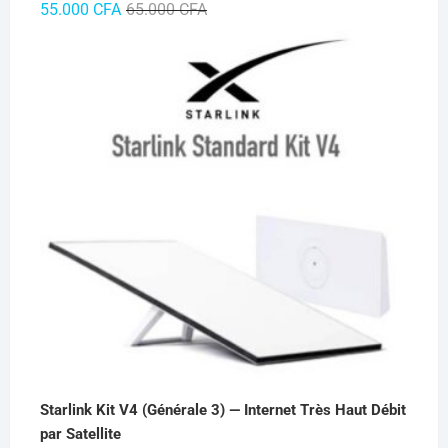
Le
Le
55.000
CFA
65.000
CFA
prix
prix
initial
actuel
était :
est :
65.000 CFA.
55.000 CFA.
Starlink Kit V4 (Générale 3) — Internet Très Haut Débit
par Satellite