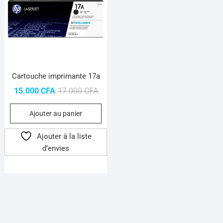
Cartouche imprimante 17a
Le
Le
15.000
CFA
17.000
CFA
prix
prix
Ajouter au panier
initial
actuel
était :
est :
Ajouter à la liste
17.000 CFA.
15.000 CFA.
d’envies