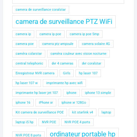
camera de surveillance coralstar
camera de surveillance PTZ WiFi
camera ip
camera ip poe
camera ip poe 5mp
camera poe
camera ptz ampoule
camera solaire 4G
caméra colarstar
caméra couleur avec vision nocturne
central telephonic
dvr 4 cameras
dvr coralstar
Enregistreur NVR camera
Girls
hp laser 107
hp laser 107 w
imprimante hp avec wifi
imprimante hp laser jet 107
iphone
iphone 13 simple
iphone 16
iPhone xr
iphone xr 128Go
Kit camera de surveillance POE
kit starlink v4
laptop
laptop i5 hp
NVR POE
NVR POE 4 ports
ordinateur portable hp
NVR POE 8 ports