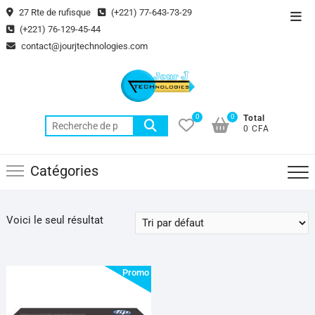
Skip
27 Rte de rufisque
(+221) 77-643-73-29
Top
to
(+221) 76-129-45-44
Men
content
contact@jourjtechnologies.com
0
0
Total
Recherche
0 CFA
pour :
Catégories
Voici le seul résultat
Promo !