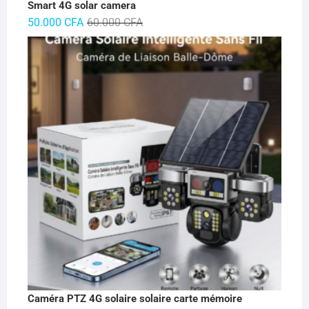
Smart 4G solar camera
Le
Le
50.000
CFA
60.000
CFA
prix
prix
initial
actuel
était :
est :
60.000 CFA.
50.000 CFA.
Caméra PTZ 4G solaire solaire carte mémoire